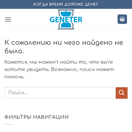
Skip
КОГДА ВРЕМЯ ДОРОЖЕ ДЕНЕГ
to
content
К сожалению ни чего найдено не
было.
Кажется, мы можем’t найти то, что вы’re
хотите увидеть. Возможно, поиск может
помочь.
ФИЛЬТРЫ НАВИГАЦИИ